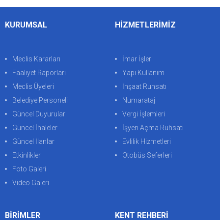
KURUMSAL
HİZMETLERİMİZ
Meclis Kararları
İmar İşleri
Faaliyet Raporları
Yapı Kullanım
Meclis Üyeleri
İnşaat Ruhsatı
Belediye Personeli
Numarataj
Güncel Duyurular
Vergi İşlemleri
Güncel İhaleler
İşyeri Açma Ruhsatı
Güncel İlanlar
Evlilik Hizmetleri
Etkinlikler
Otobüs Seferleri
Foto Galeri
Video Galeri
BİRİMLER
KENT REHBERİ