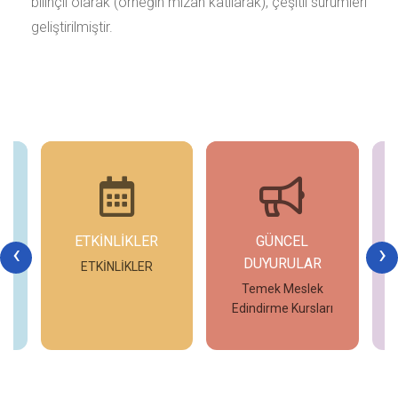
bilinçli olarak (örneğin mizah katılarak), çeşitli sürümleri
geliştirilmiştir.
ETKİNLİKLER
GÜNCEL
G
‹
›
DUYURULAR
ETKİNLİKLER
Temek Meslek
Edindirme Kursları
İncele
İncele