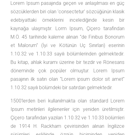
Lorem Ipsum pasajında geçen ve anlaşılması en güç
sözcüklerden biri olan 'consectetur' sözcüğünün klasik
edebiyattaki örneklerini incelediğinde kesin bir
kaynağa ulaşmıştır. Lorm Ipsum, Çiçero tarafından
M.Ö. 45 tarihinde kaleme alınan "de Finibus Bonorum
et Malorum" (İyi ve Kötünün Uç Sınırları) eserinin
1.10.32 ve 1.10.33 sayılı bölümlerinden gelmektedir.
Bu kitap, ahlak kuramı üzerine bir tezdir ve Rönesans
döneminde çok popüler olmuştur. Lorem Ipsum
pasajının ilk satırı olan "Lorem ipsum dolor sit amet"
1.10.32 sayılı bölümdeki bir satırdan gelmektedir.
1500'lerden beri kullanılmakta olan standard Lorem
Ipsum metinleri ilgilenenler için yeniden üretilmiştir.
Çiçero tarafından yazılan 1.10.32 ve 1.10.33 bölümleri
de 1914 H. Rackham çevirisinden alınan İngilizce
sürümleri eşliğinde özgün biçiminden yeniden